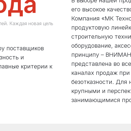
ода
В выборе нашей про
его высокое качеств
Компания «МК Техн
лей. Каждая новая цель
продуктовую линейк
строительную техни
оборудование, аксес
ру поставщиков
принципу – ВНИМАН
зность и
представлена во все
лавные критерии к
каналах продаж при
безотказности. Для 
крупными и перспе
занимающимися про